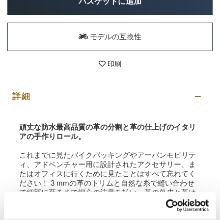
バスケットに追加
モデルの互換性
印刷
詳細
頑丈な防水最高品質の革の分割と革の仕上げのイタリ
アの手作りロール。
これまでに見たバイクパッキングやアーバンモビリテ
ィ、アドベンチャー用に設計されたアクセサリー、ま
たはオフィスに行くために見たことはすべて忘れてく
ださい！ 3 mmの革のトリムと自然な糸で縫い合わせ
て細部に至るまで細心の注意を払い、革の外皮と革は
時間の経過とともに摩耗し、冒険の物語を語ります。
ロールは、付属のストラップ（写真参照）を使用して