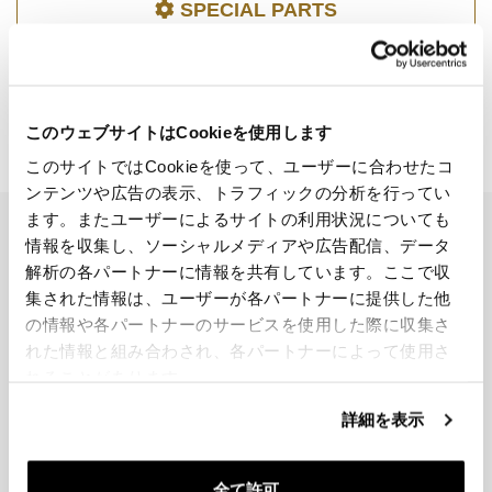
SPECIAL PARTS
このウェブサイトはCookieを使用します
V7 - V7 SPORT EURO5 (2025)
このサイトではCookieを使って、ユーザーに合わせたコ
ンテンツや広告の表示、トラフィックの分析を行ってい
ます。またユーザーによるサイトの利用状況についても
EMAIL NEWSLETTER
情報を収集し、ソーシャルメディアや広告配信、データ
ニュースレターを購読する
解析の各パートナーに情報を共有しています。ここで収
集された情報は、ユーザーが各パートナーに提供した他
の情報や各パートナーのサービスを使用した際に収集さ
れた情報と組み合わされ、各パートナーによって使用さ
れることがあります。
詳細を表示
参加しませんか
全て許可