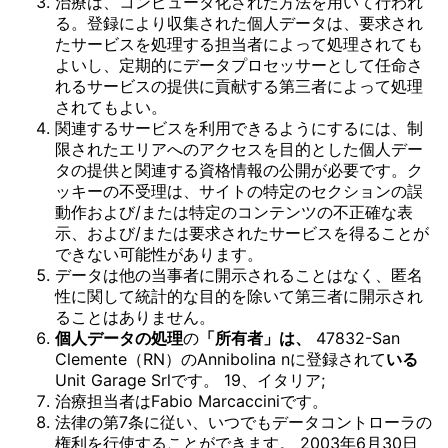
治療は、コンピュータ化された方法を用いて行われ
る。登録により収集された個人データは、要求され
たサービスを処理する担当者によって処理されても
よいし、定期的にデータプロセッサーとして任命さ
れるサービスの提供に貢献する第三者によって処理
されてもよい。
関連するサービスを利用できるようにするには、制
限されたエリアへのアクセスを目的とした個人デー
タの提供と関連する資格情報の公開が必要です。ク
ッキーの不受理は、サイトの特定のセクションの誤
動作および/または特定のコンテンツの不正確な表
示、および/または要求されたサービスを得ることが
できない可能性があります。
データは他の当事者に開示されることはなく、匿名
性に関して統計的な目的を除いて第三者に開示され
ることはありません。
個人データの処理
の
「所有者」は、
47832-San
Clemente（RN）のAnnibolina nに登録されて
いる
Unit Garage Srlです。 19、イタリア;
治療担当者はFabio Marcacciniです。
法律の第7条に従い、いつでもデータコントローラの
権利を行使することができます。 2003年6月30日