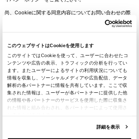
尚、Cookieに関する同意内容についてお問い合わせの際
は、同意IDと同意日を明記の上ご連絡ください。
同意は次のドメインに適用されます： jp.unitgarage.com
同意状況:: 拒否.
このウェブサイトはCookieを使用します
同意を変更
このサイトではCookieを使って、ユーザーに合わせたコ
Cookie宣言は、27/07/2026に
Cookiebot
により最終更新
ンテンツや広告の表示、トラフィックの分析を行ってい
されました。:
ます。またユーザーによるサイトの利用状況についても
情報を収集し、ソーシャルメディアや広告配信、データ
必須 (7)
解析の各パートナーに情報を共有しています。ここで収
必須Cookieは、ページナビゲーションやウェブサイト
集された情報は、ユーザーが各パートナーに提供した他
の安全なエリアへのアクセスのような重要な機能を有効
の情報や各パートナーのサービスを使用した際に収集さ
にし、ウェブサイトを利用可能にするもので、こうした
れた情報と組み合わされ、各パートナーによって使用さ
Cookieがないとウェブサイトは適切に動作しません。
れることがあります。
プロバイダ
最大保
名称
目的
詳細を表示
ー
存期間