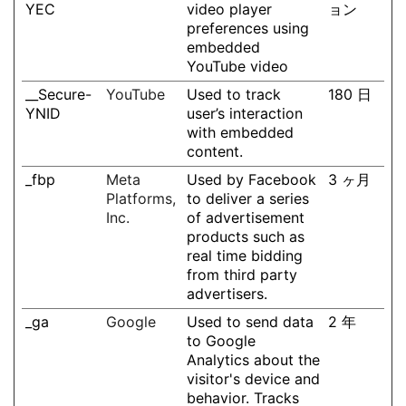
YEC
video player
ョン
preferences using
embedded
YouTube video
__Secure-
YouTube
Used to track
180 日
YNID
user’s interaction
with embedded
content.
_fbp
Meta
Used by Facebook
3 ヶ月
Platforms,
to deliver a series
Inc.
of advertisement
products such as
real time bidding
from third party
advertisers.
_ga
Google
Used to send data
2 年
to Google
Analytics about the
visitor's device and
behavior. Tracks