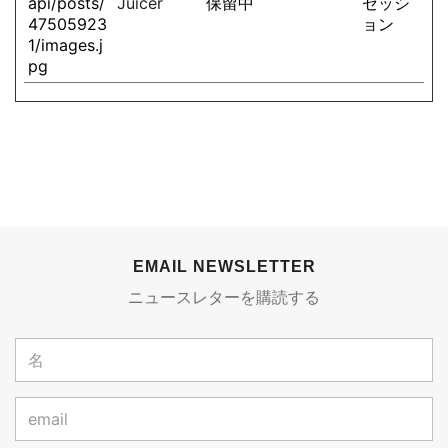
api/posts/
Juicer
保留中
セッシ
47505923
ョン
1/images.j
pg
EMAIL NEWSLETTER
ニュースレターを購読する