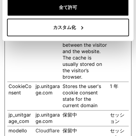
cache-
Cloudflare
This cookie is
永続
sprite-plyr
necessary for the
全て許可
cache function. A
cache is used by
the website to
カスタム化
optimize the
response time
between the visitor
and the website.
The cache is
usually stored on
the visitor’s
browser.
CookieCo
jp.unitgara
Stores the user's
1 年
nsent
ge.com
cookie consent
state for the
current domain
jp_unitgar
jp.unitgara
保留中
セッシ
age_com
ge.com
ョン
modello
Cloudflare
保留中
セッシ