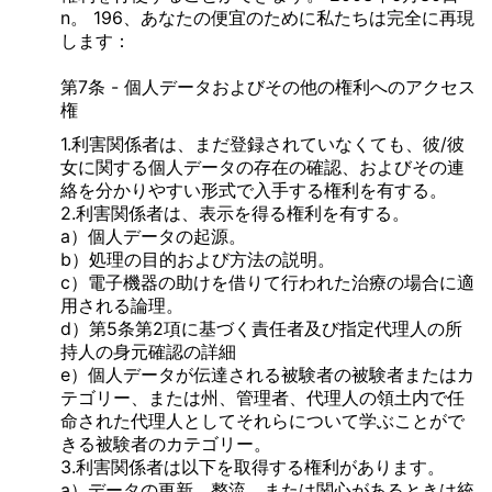
n。 196、あなたの便宜のために私たちは完全に再現
します：
第7条 - 個人データおよびその他の権利へのアクセス
権
1.利害関係者は、まだ登録されていなくても、彼/彼
女に関する個人データの存在の確認、およびその連
絡を分かりやすい形式で入手する権利を有する。
2.利害関係者は、表示を得る権利を有する。
a）個人データの起源。
b）処理の目的および方法の説明。
c）電子機器の助けを借りて行われた治療の場合に適
用される論理。
d）第5条第2項に基づく責任者及び指定代理人の所
持人の身元確認の詳細
e）個人データが伝達される被験者の被験者またはカ
テゴリー、または州、管理者、代理人の領土内で任
命された代理人としてそれらについて学ぶことがで
きる被験者のカテゴリー。
3.利害関係者は以下を取得する権利があります。
a）データの更新、整流、または関心があるときは統