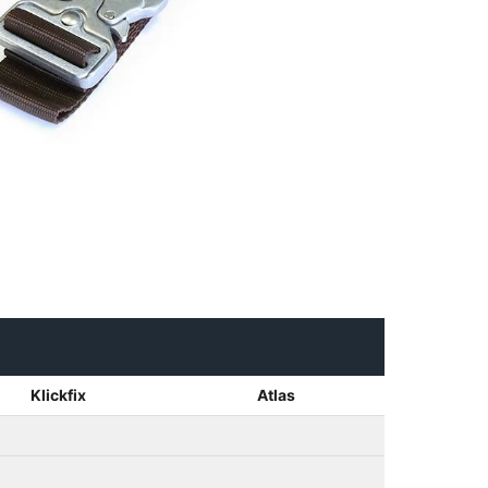
Klickfix
Atlas