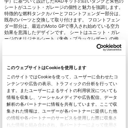
学）に基づいて設計したRADキットの白いタンクと朱色の
シートがユニット・ガレージの個性と魅力を強調します。
特徴的な燃料タンクカバーとフロントフェンダー部分は、
既存のパーツと交換して取り付けます。 フロントフェン
ダー部分は、最近のMoto GPで導入され始めている空力
効果を意識したデザインです。 シートはユニット・ガレ
ージのオリジナルシート（朱色・ブラックレザー）の他
に、BMW純正シートが取り付け可能です。 ウインドシー
ルドは5種類の高さ、色はクリアー、ライトスモーク、ダ
ークスモークがお好みで選べます。 ボクサーエンジンの
シリンダーを保護するためのエンジンガードは冷間成形さ
このウェブサイトはCookieを使用します
れた厚さ3ミリの強化アルミニウムでできており、複数の
タイプから選べます。また、BMW純正エンジンガードを
このサイトではCookieを使って、ユーザーに合わせたコ
そのまま流用することも可能です。 新型のマフラーはチ
ンテンツや広告の表示、トラフィックの分析を行ってい
タンとカーボンで構成されており、EURO4の認証を取得
ます。またユーザーによるサイトの利用状況についても
しています。従来のマフラーに容易に取り付けが可能で
情報を収集し、ソーシャルメディアや広告配信、データ
す。（エキゾーストバルブや触媒は流用します。） RAD
解析の各パートナーに情報を共有しています。ここで収
キットの各パーツは、単体でも購入可能です。
集された情報は、ユーザーが各パートナーに提供した他
の情報や各パートナーのサービスを使用した際に収集さ
れた情報と組み合わされ、各パートナーによって使用さ