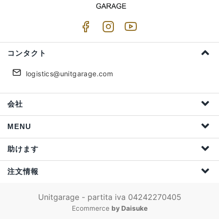
コンタクト
logistics@unitgarage.com
会社
MENU
助けます
注文情報
Unitgarage - partita iva 04242270405
Ecommerce
by Daisuke