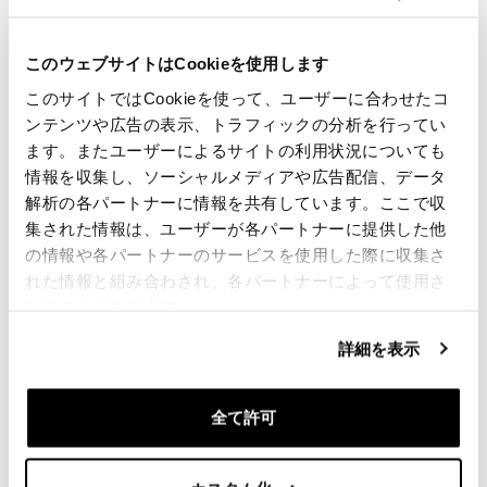
€ 422,00
このウェブサイトはCookieを使用します
このサイトではCookieを使って、ユーザーに合わせたコ
ンテンツや広告の表示、トラフィックの分析を行ってい
ます。またユーザーによるサイトの利用状況についても
情報を収集し、ソーシャルメディアや広告配信、データ
解析の各パートナーに情報を共有しています。ここで収
集された情報は、ユーザーが各パートナーに提供した他
の情報や各パートナーのサービスを使用した際に収集さ
れた情報と組み合わされ、各パートナーによって使用さ
れることがあります。
Side Pannier Khali TPU +
調整可能なハイパロンフロン
詳細を表示
Right Subframe Triumph
トとクイックカップリング+フ
T100 Bonneville（2017年か
レームを備えたアルミニウム
ら現在まで）
バッグホルダー
全て許可
コード: UG001+1011DX
コード: UG007+U000+1011DX_
色:
€ 348,00
€ 335,00