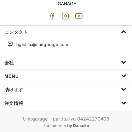
コンタクト
logistics@unitgarage.com
会社
MENU
助けます
注文情報
Unitgarage - partita iva 04242270405
Ecommerce
by Daisuke