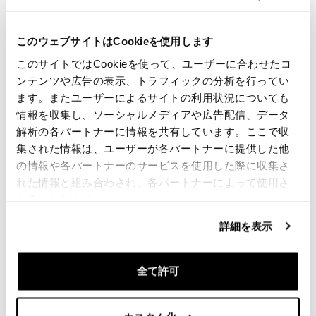
€ 422,00
このウェブサイトはCookieを使用します
このサイトではCookieを使って、ユーザーに合わせたコ
ンテンツや広告の表示、トラフィックの分析を行ってい
ます。またユーザーによるサイトの利用状況についても
情報を収集し、ソーシャルメディアや広告配信、データ
解析の各パートナーに情報を共有しています。ここで収
集された情報は、ユーザーが各パートナーに提供した他
の情報や各パートナーのサービスを使用した際に収集さ
れた情報と組み合わされ、各パートナーによって使用さ
れることがあります。
Side Pannier Khali TPU +
調整可能なハイパロンフロン
詳細を表示
Right Subframe Triumph
トとクイックカップリング+フ
T100 Bonneville（2017年か
レームを備えたアルミニウム
ら現在まで）
バッグホルダー
全て許可
コード: UG001+1011DX
コード: UG007+U000+1011DX_
色:
€ 348,00
€ 335,00