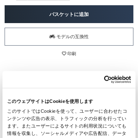
バスケットに追加
モデルの互換性
印刷
詳細
オーガニックコットン100%のユニットガレージTシャツ、イー
ジーカット、ミディアムフィット。
このウェブサイトはCookieを使用します
シンプルさ、デザイン、情熱、他には何も必要ありません。す
このサイトではCookieを使って、ユーザーに合わせたコ
べての T シャツ、すべてのグラフィックが、私たちが誰である
かを伝え、私たちが何に情熱を注いでいるかを伝えます。
ンテンツや広告の表示、トラフィックの分析を行ってい
100% オーガニック紡績およびコーマ綿、生地洗浄済み、180
ます。またユーザーによるサイトの利用状況についても
GSM、セットインスリーブ、袖の底にダブルワイドステッチ、
情報を収集し、ソーシャルメディアや広告配信、データ
下端とネックの内側に補強テープが付いています。