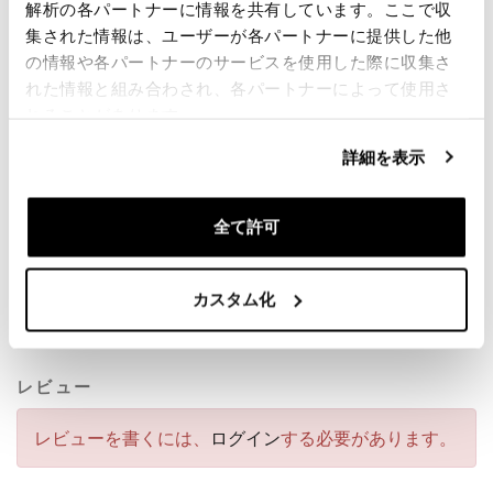
解析の各パートナーに情報を共有しています。ここで収
色: 黒
集された情報は、ユーザーが各パートナーに提供した他
注意: 同系色のものと一緒に洗濯してください。プリン
の情報や各パートナーのサービスを使用した際に収集さ
ト部分にはアイロンをかけず、裏返して洗濯してアイ
れた情報と組み合わされ、各パートナーによって使用さ
ロンをかけてください。
れることがあります。
詳細を表示
全て許可
カスタム化
要請情報
レビュー
レビューを書くには、
ログイン
する必要があります。