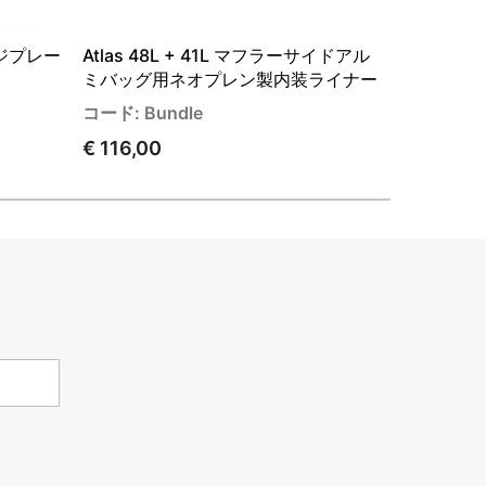
ジプレー
Atlas 48L + 41L マフラーサイドアル
アトラスバ
ミバッグ用ネオプレン製内装ライナー
ー
コード: Bundle
コード: A_
€ 116,00
€ 14,00