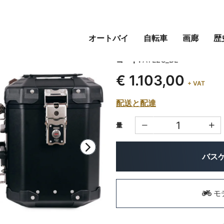
オートバイ
自転車
画廊
歴
アトラス アルミパニエセッ
コード:
ATL2C_BL
€ 1.103,00
+ VAT
配送と配達
量
バス
モ