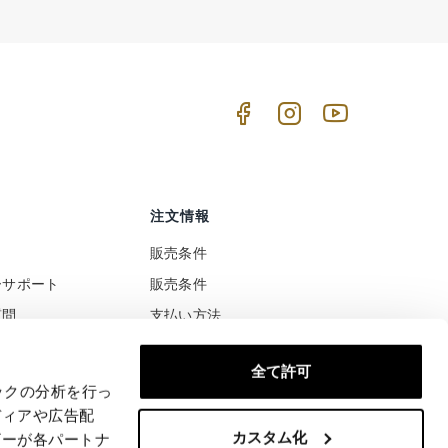
注文情報
販売条件
ーサポート
販売条件
質問
支払い方法
ト
配送と配達
全て許可
税と関税の扱い
安全な支払い
ックの分析を行っ
満足または払い戻された
ディアや広告配
カスタム化
商品の返品と交換
ザーが各パートナ