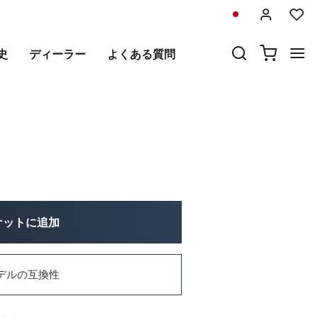
前
次
史
ディーラー
よくある質問
ト 48L+41L
ケットに追加
デルの互換性