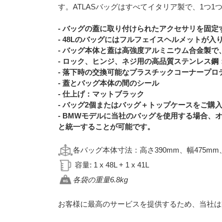
す。ATLASバッグはすべてイタリア製で、1つ
- バッグの蓋に取り付けられたアクセサリを固定す
- 48Lのバッグにはフルフェイスヘルメットが入
- バッグ本体と蓋は高強度アルミニウム合金製で、
- ロック、ヒンジ、ネジ用の高品質ステンレス
- 落下時の交換可能なプラスチックコーナープロ
- 蓋とバッグ本体の間のシール
- 仕上げ：マットブラック
- バッグ2個またはバッグ＋トップケースをご
- BMWモデルに当社のバッグを使用する場合、
と統一することが可能です。
各バッグ本体寸法：高さ390mm、幅475mm
容量: 1 x 48L + 1 x 41L
各袋の重量6.8kg
お客様に最高のサービスを提供するため、当社は