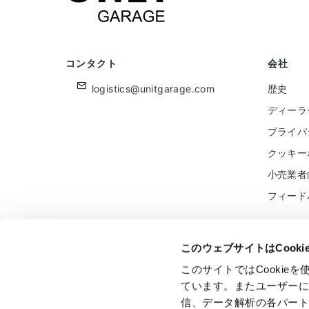
コンタクト
会社
logistics@unitgarage.com
歴史
ディーラ
プライバ
クッキー
小売業者
フィード
このウェブサイトはCook
このサイトではCooki
Unitgarage - partita iva 04242270405
ています。またユーザー
Ecommerce
by Daisuke
信、データ解析の各パー