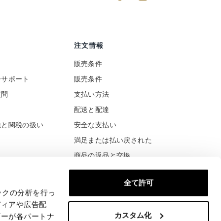
注文情報
販売条件
ーサポート
販売条件
質問
支払い方法
ト
配送と配達
税と関税の扱い
安全な支払い
満足または払い戻された
商品の返品と交換
全て許可
ックの分析を行っ
ディアや広告配
カスタム化
ザーが各パートナ