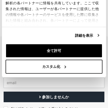
BMW 26/26ノブのペア
解析の各パートナーに情報を共有しています。ここで収
集された情報は、ユーザーが各パートナーに提供した他
コード: U055
の情報や各パートナーのサービスを使用した際に収集さ
€ 24,00
れた情報と組み合わされ、各パートナーによって使用さ
れることがあります。
詳細を表示
EMAIL NEWSLETTER
全て許可
ニュースレターを購読する
カスタム化
参加しませんか