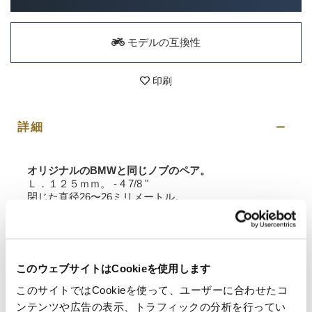
モデルの互換性
印刷
詳細
オリジナルのBMWと同じノブのペア。
Ｌ．１２５ｍｍ。 - 4 7/8 "
閉じた直径26〜26ミリメートル。
加熱制御用
材質：スーパーソフト
要請情報
このウェブサイトはCookieを使用します
このサイトではCookieを使って、ユーザーに合わせたコ
ンテンツや広告の表示、トラフィックの分析を行ってい