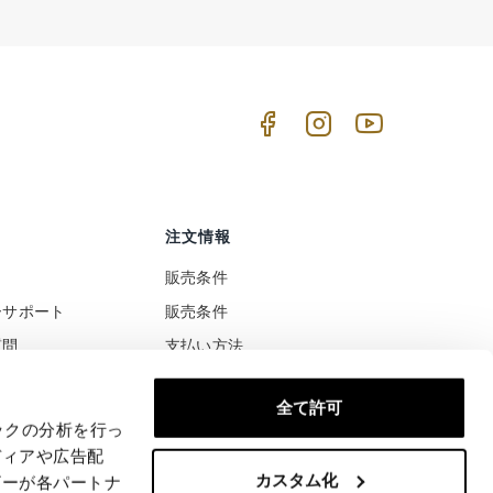
注文情報
販売条件
ーサポート
販売条件
質問
支払い方法
ト
配送と配達
全て許可
税と関税の扱い
安全な支払い
ックの分析を行っ
満足または払い戻された
ディアや広告配
カスタム化
商品の返品と交換
ザーが各パートナ