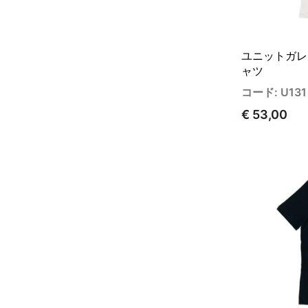
ユニットガレ
ャツ
コード: U131
€ 53,00