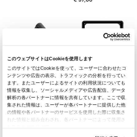
このウェブサイトはCookieを使用します
このサイトではCookieを使って、ユーザーに合わせたコ
ンテンツや広告の表示、トラフィックの分析を行ってい
ます。またユーザーによるサイトの利用状況についても
代替ヘッドライトの調整可能
ナンバープレートフレーム
なサポート
情報を収集し、ソーシャルメディアや広告配信、データ
コード: U083
解析の各パートナーに情報を共有しています。ここで収
コード: U078
€ 6,00
集された情報は、ユーザーが各パートナーに提供した他
€ 97,00
の情報や各パートナーのサービスを使用した際に収集さ
れた情報と組み合わされ、各パートナーによって使用さ
れることがあります。