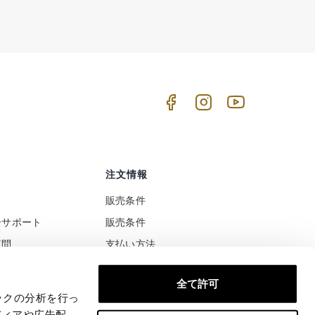
注文情報
販売条件
ーサポート
販売条件
質問
支払い方法
ト
配送と配達
全て許可
税と関税の扱い
安全な支払い
ックの分析を行っ
満足または払い戻された
ディアや広告配