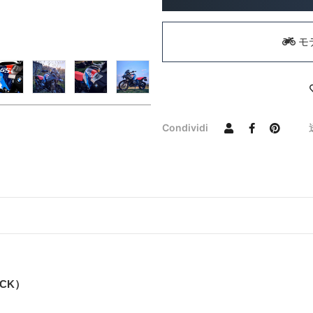
モ
Condividi
ACK）