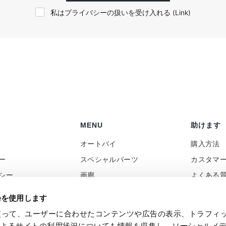
私はプライバシーの扱いを受け入れる (
Link
)
MENU
助けます
オートバイ
購入方法
ー
スペシャルパーツ
カスタマ
シー
画廊
よくある
ポリシー
ニュース
コンタク
ieを使用します
向け
レビュー
付加価値
eを使って、ユーザーに合わせたコンテンツや広告の表示、トラフィ
バック
Social Wall
によるサイトの利用状況についても情報を収集し、ソーシャルメ