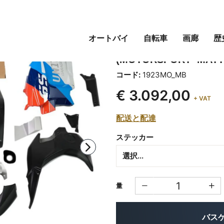
オートバイ
自転車
画廊
歴
RAD R1200GS（201
(MOTORSPORT- MATT
コード:
1923MO_MB
€ 3.092,00
+ VAT
配送と配達
ステッカー
量
バス