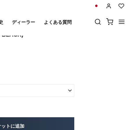
前
次
史
ディーラー
よくある質問
7以降）＆R1250GSキット
 BLACK)
ケットに追加