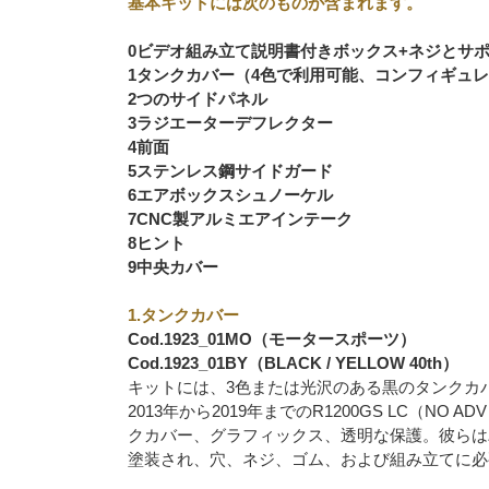
基本キットには次のものが含まれます。
0ビデオ組み立て説明書付きボックス+ネジとサ
1タンクカバー（4色で利用可能、コンフィギュ
2つのサイドパネル
3ラジエーターデフレクター
4前面
5ステンレス鋼サイドガード
6エアボックスシュノーケル
7CNC製アルミエアインテーク
8ヒント
9中央カバー
1.タンクカバー
Cod.1923_01MO（モータースポーツ）
Cod.1923_01BY（BLACK / YELLOW 40th）
キットには、3色または光沢のある黒のタンクカ
2013年から2019年までのR1200GS LC（
クカバー、グラフィックス、透明な保護。彼らは
塗装され、穴、ネジ、ゴム、および組み立てに必