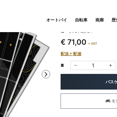
オートバイ
自転車
画廊
歴
ATLAS 36L アル
コード:
U112_AL4
€ 71,00
+ VAT
配送と配達
量
バス
モ