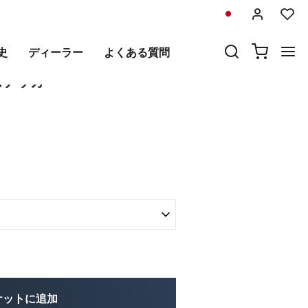
前
次
史
ディーラー
よくある質問
+ 34L) の ATLAS バッグ用
ステッカー
ケットに追加