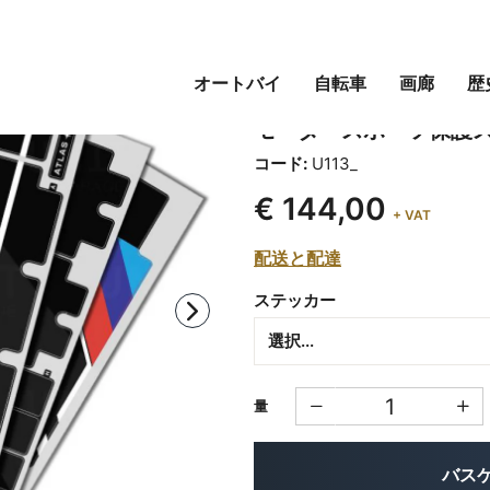
オートバイ
自転車
画廊
歴
アルミニウム AL1 (40L 
モータースポーツ保護
コード:
U113_
€ 144,00
+ VAT
配送と配達
ステッカー
量
バス