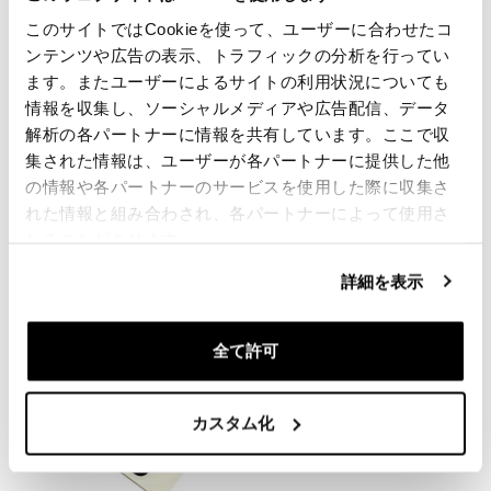
このサイトではCookieを使って、ユーザーに合わせたコ
レビュー
ンテンツや広告の表示、トラフィックの分析を行ってい
ます。またユーザーによるサイトの利用状況についても
レビューを書くには、
ログイン
する必要があります。
情報を収集し、ソーシャルメディアや広告配信、データ
解析の各パートナーに情報を共有しています。ここで収
Condividi
送信
集された情報は、ユーザーが各パートナーに提供した他
の情報や各パートナーのサービスを使用した際に収集さ
れた情報と組み合わされ、各パートナーによって使用さ
れることがあります。
あなたに興味のある製品
詳細を表示
全て許可
カスタム化