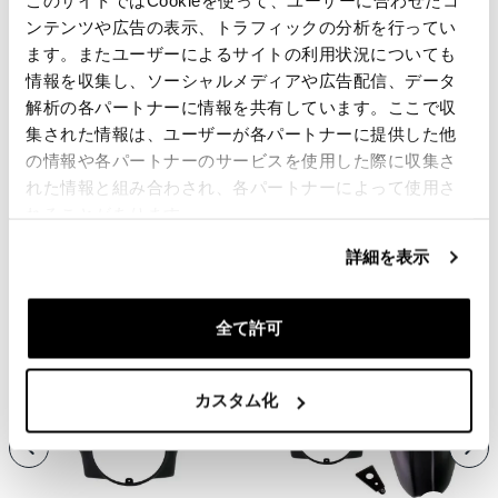
このサイトではCookieを使って、ユーザーに合わせたコ
レビュー
ンテンツや広告の表示、トラフィックの分析を行ってい
ます。またユーザーによるサイトの利用状況についても
レビューを書くには、
ログイン
する必要があります。
情報を収集し、ソーシャルメディアや広告配信、データ
解析の各パートナーに情報を共有しています。ここで収
集された情報は、ユーザーが各パートナーに提供した他
Condividi
送信
の情報や各パートナーのサービスを使用した際に収集さ
れた情報と組み合わされ、各パートナーによって使用さ
れることがあります。
あなたに興味のある製品
詳細を表示
全て許可
カスタム化