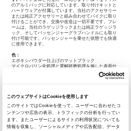
のアルミバッグに対応しています。取り付けキットと
ハードウェアが付属しています。当社のアクセサリー
または純正アクセサリーと組み合わせてバイクに取り
付けることができ、交換や改造は一切不要です。フレ
ームは、当社のラゲッジラックまたは純正ラゲッジラ
ック、そしてパッセンジャーグラブハンドルにも取り
付け可能です。パッセンジャーを乗せた状態でも快適
に使用できます。
色：
エポキシパウダー仕上げのマットブラック
マイクロパリン化処理と電解研磨処理を施した表面仕
上げのシルバー。
材料：
ステンレス鋼
チューブ径18mm
このウェブサイトはCookieを使用します
チューブの厚さ 2 mm
このサイトではCookieを使って、ユーザーに合わせたコ
注意: 1200 XE、XC (2019 - 2023) 、XE (2024 以降)モ
ンテンツや広告の表示、トラフィックの分析を行ってい
デルと互換性があります。
ます。またユーザーによるサイトの利用状況についても
アトラスアルミバッグ。
情報を収集し、ソーシャルメディアや広告配信、データ
調節可能なフロント付きバッグホルダー U085+2xA9。