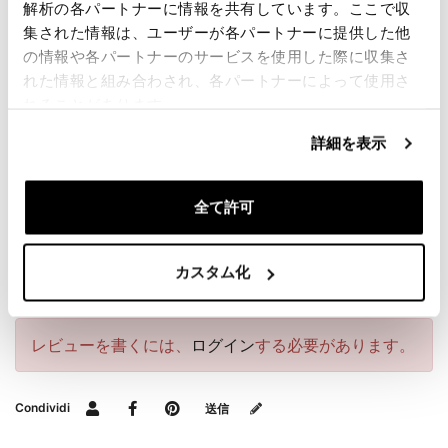
解析の各パートナーに情報を共有しています。ここで収
お客様に最高のサービスを提供するため、当社は製品
集された情報は、ユーザーが各パートナーに提供した他
の品質向上に常に努めております。画像は以前のバー
の情報や各パートナーのサービスを使用した際に収集さ
ジョンである場合がございます。
れた情報と組み合わされ、各パートナーによって使用さ
れることがあります。
要請情報
詳細を表示
ダウンロード
全て許可
バッグガイド
カスタム化
レビュー
レビューを書くには、
ログイン
する必要があります。
Condividi
送信