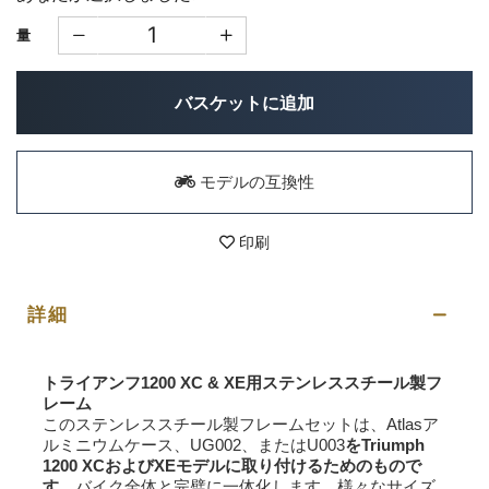
量
バスケットに追加
モデルの互換性
印刷
詳細
トライアンフ1200 XC & XE用ステンレススチール製フ
レーム
このステンレススチール製フレームセットは、Atlasア
ルミニウムケース、UG002、またはU003
をTriumph
1200 XCおよびXEモデルに取り付けるためのもので
す。
バイク全体と完璧に一体化します。様々なサイズ