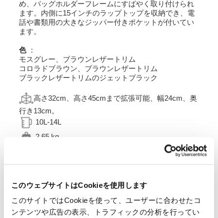
め、バッグホルダーフレームにすばやく取り付けられ
ます。内側に15インチのラップトップを収納でき、電
話や書類用の大きなジッパー付きポケットが付いてい
ます。
色
：
モスグレー、ブラウンレザートリム
コロラドブラウン、ブラウンレザートリム
ブラックレザートリムのジェットブラック
高さ32cm、高さ45cmまで拡張可能、幅24cm、奥
行き13cm。
10L-14L
2.65 kg
マットブラックエポキシパウダー仕上げで処理された
スチール製の対称フレーム。
自転車の左側または右側に数分で取り付けられるよう
このウェブサイトはCookieを使用します
に設計されており、自転車に変更を加える必要はあり
ません。
このサイトではCookieを使って、ユーザーに合わせたコ
バッグが取り付けられていないときでも美しく、最小
ンテンツや広告の表示、トラフィックの分析を行ってい
限のクイックアタッチメントシステムを収納する準備