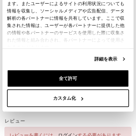
ができています。
ます。またユーザーによるサイトの利用状況についても
乗客と一緒に快適にご利用いただけます。
情報を収集し、ソーシャルメディアや広告配信、データ
解析の各パートナーに情報を共有しています。ここで収
注意：モデルとの互換性：フィッシュテールエキゾー
集された情報は、ユーザーが各パートナーに提供した他
スト用BMWR18
の情報や各パートナーのサービスを使用した際に収集さ
あなたに最高を提供するために、私たちは絶えず私た
れた情報と組み合わされ、各パートナーによって使用さ
ちの製品を詳細に改善しています。画像は以前のバー
れることがあります。
ジョンを参照している場合があります。
詳細を表示
要請情報
全て許可
ビデオ
カスタム化
バッグガイド
レビュー
レビューを書くには、
ログイン
する必要があります。