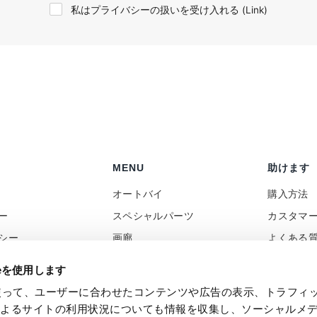
私はプライバシーの扱いを受け入れる (
Link
)
MENU
助けます
オートバイ
購入方法
ー
スペシャルパーツ
カスタマ
シー
画廊
よくある
ポリシー
ニュース
コンタク
ieを使用します
向け
レビュー
付加価値
eを使って、ユーザーに合わせたコンテンツや広告の表示、トラフィ
バック
Social Wall
によるサイトの利用状況についても情報を収集し、ソーシャルメ