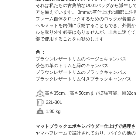
それは私たちの古典的なU001バッグから派生
アを備えています。 3mmの革仕上げの細部に
フレーム自体をロックするためのロックが装備さ
ヘルメットを内側に収納することもでき、外側か
ルを取り外す必要はありませんが、非常に速くて
部で使用することをお勧めします
色 ：
ブラウンレザートリムのベージュキャンバス
茶色の革のトリムと緑のキャンバス
ブラウンレザートリムのブラックキャンバス
ブラックレザートリム付きブラックキャンバス
高さ35cm、高さ50cmまで拡張可能、幅32c
22L-30L
1.90 kg
マットブラックエポキシパウダー仕上げで処理さ
ヤマハフレームで設計されており、バイクの他の