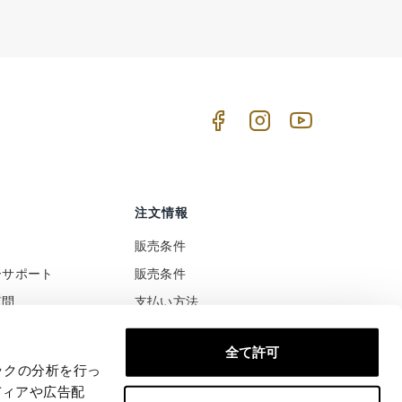
注文情報
販売条件
ーサポート
販売条件
質問
支払い方法
ト
配送と配達
全て許可
税と関税の扱い
安全な支払い
ックの分析を行っ
満足または払い戻された
ディアや広告配