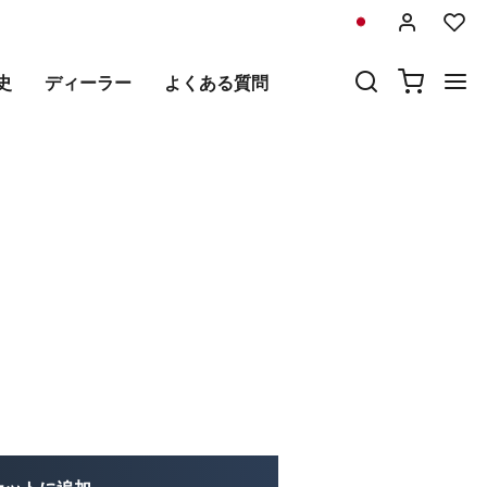
前
次
史
ディーラー
よくある質問
+ヤマハ右サブフレームのスクラ