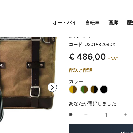
オートバイ
自転車
画廊
歴
キャンバス22L-30L
ムサイドパニエ
コード:
U201+3208DX
€ 486,00
+ VAT
配送と配達
カラー
あなたが選択しました:
量