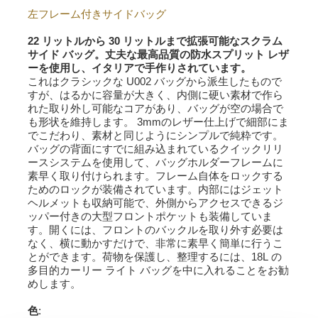
左フレーム付きサイドバッグ
22 リットルから 30 リットルまで拡張可能なスクラム
サイド バッグ。丈夫な最高品質の防水スプリット レザ
ーを使用し、イタリアで手作りされています。
これはクラシックな U002 バッグから派生したもので
すが、はるかに容量が大きく、内側に硬い素材で作ら
れた取り外し可能なコアがあり、バッグが空の場合で
も形状を維持します。 3mmのレザー仕上げで細部にま
でこだわり、素材と同じようにシンプルで純粋です。
バッグの背面にすでに組み込まれているクイックリリ
ースシステムを使用して、バッグホルダーフレームに
素早く取り付けられます。フレーム自体をロックする
ためのロックが装備されています。内部にはジェット
ヘルメットも収納可能で、外側からアクセスできるジ
ッパー付きの大型フロントポケットも装備していま
す。開くには、フロントのバックルを取り外す必要は
なく、横に動かすだけで、非常に素早く簡単に行うこ
とができます。荷物を保護し、整理するには、18L の
多目的カーリー ライト バッグを中に入れることをお勧
めします。
色
: