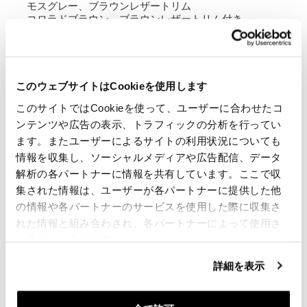
モスグレー、ブラウンレザートリム
コロラドブラウン、ブラウンレザートリム付き
ジェットブラック、ブラックレザートリム付き
高さ35cm、高さ50cmまで伸縮可能、幅32cm、奥
行き20cm
このウェブサイトはCookieを使用します
22L～30L
このサイトではCookieを使って、ユーザーに合わせたコ
2.75kg
ンテンツや広告の表示、トラフィックの分析を行ってい
ます。またユーザーによるサイトの利用状況についても
フレームはマットブラックエポキシパウダー仕上げの
情報を収集し、ソーシャルメディアや広告配信、データ
処理スチール製です。
Triumph フレームに基づいて設計されており、バイク
解析の各パートナーに情報を共有しています。ここで収
の他の部分と完璧に統合されています。バッグが取り
集された情報は、ユーザーが各パートナーに提供した他
付けられていないときでも、美しくミニマルなクイッ
の情報や各パートナーのサービスを使用した際に収集さ
クアタッチメントシステムに対応する準備ができてい
れた情報と組み合わされ、各パートナーによって使用さ
ます。同乗者が乗ったまま快適にご使用いただけま
す。
れることがあります。
注意: 1200 XE、XC モデル (2019 ～ 2023) と互換性が
詳細を表示
あります。 1200 X、XE (2024 年以降)。
最高のものを提供するために、私たちは常に製品を細