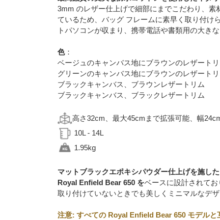
3mm のレザー仕上げで細部にまでこだわり、
ているため、バッグ フレームに素早く取り付けら
トパソコンが収まり、携帯電話や書類用の大きな
色
：
ベージュのキャンバス地にブラウンのレザートリ
グリーンのキャンバス地にブラウンのレザートリ
ブラックキャンバス、ブラウンレザートリム
ブラックキャンバス、ブラックレザートリム
高さ32cm、最大45cmまで拡張可能、幅24c
10L - 14L
1.95kg
マットブラックエポキシパウダー仕上げを施した
Royal Enfield Bear 650 を
ベースに設計されてお
取り付けていないときでも美しくミニマルなデザ
注意: すべての Royal Enfield Bear 650 