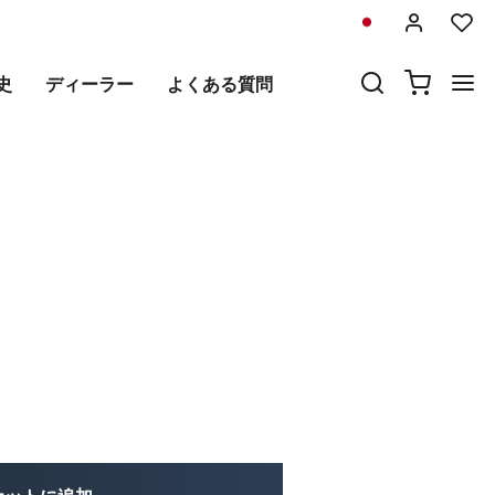
前
次
史
ディーラー
よくある質問
+フレーム ロイヤルエンフ