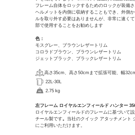
フレーム自体をロックするためのロックが装備さ
ヘルメットを内側に収納することもでき、外側か
ルを取り外す必要はありませんが、非常に速くて
部で使用することをお勧めします
色：
モスグレー、ブラウンレザートリム
コロラドブラウン、ブラウンレザートリム
ジェットブラック、ブラックレザートリム
高さ35cm、高さ50cmまで拡張可能、幅32c
22L-30L
2.75 kg
左フレーム ロイヤルエンフィールド ハンター 35
ロイヤルエンフィールドのフレームに基づいて設
チール製です
。
当社のクイック アタッチメント
にご利用いただけます。