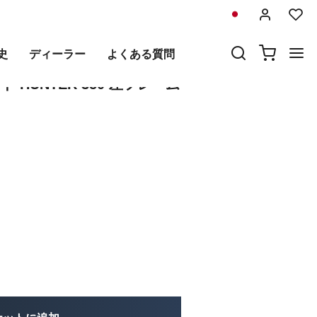
前
次
史
ディーラー
よくある質問
30Lのサイドバッグスクラム
 HUNTER 350 左フレーム