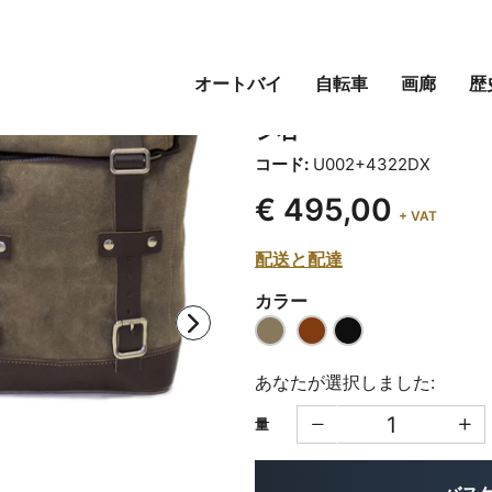
オートバイ
自転車
画廊
歴
レザークラストバッグ 10L
シ右
コード:
U002+4322DX
€ 495,00
+ VAT
配送と配達
カラー
あなたが選択しました:
量