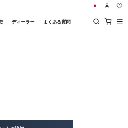
前
次
史
ディーラー
よくある質問
-14L + BMW R12 シャー