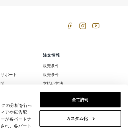
注文情報
販売条件
ーサポート
販売条件
質問
支払い方法
ト
配送と配達
全て許可
税と関税の扱い
安全な支払い
ックの分析を行っ
満足または払い戻された
ディアや広告配
カスタム化
商品の返品と交換
ザーが各パートナ
わされ、各パート