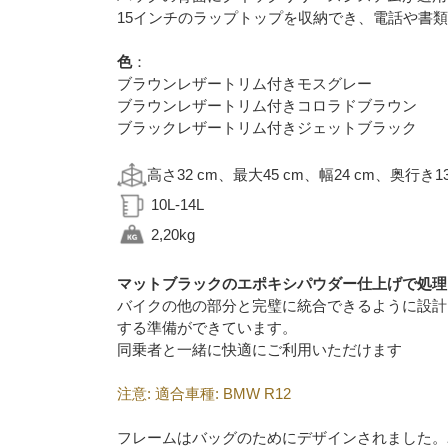
15インチのラップトップを収納でき、電話や書
色
：
ブラウンレザートリム付きモスグレー
ブラウンレザートリム付きコロラドブラウン
ブラックレザートリム付きジェットブラック
高さ32 cm、最大45 cm、幅24 cm、奥行き
10L-14L
2,20kg
マットブラックのエポキシパウダー仕上げで処理
バイクの他の部分と完璧に統合できるように設計
する準備ができています。
同乗者と一緒に快適にご利用いただけます
注意: 適合車種: BMW R12
フレームはバッグのためにデザインされました。