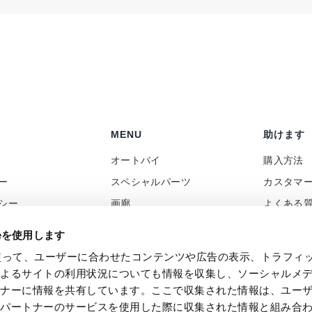
MENU
助けます
オートバイ
購入方法
ー
スペシャルパーツ
カスタマ
シー
画廊
よくある
ポリシー
ニュース
コンタク
ieを使用します
向け
レビュー
付加価値
eを使って、ユーザーに合わせたコンテンツや広告の表示、トラフィ
バック
Social Wall
によるサイトの利用状況についても情報を収集し、ソーシャルメ
トナーに情報を共有しています。ここで収集された情報は、ユー
各パートナーのサービスを使用した際に収集された情報と組み合