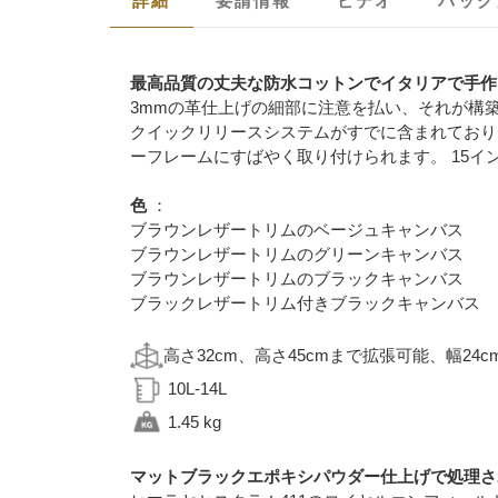
詳細
要請情報
ビデオ
バッグ
最高品質の丈夫な防水コットンでイタリアで手作
3mmの革仕上げの細部に注意を払い、それが構
クイックリリースシステムがすでに含まれており
ーフレームにすばやく取り付けられます。 15
色
：
ブラウンレザートリムのベージュキャンバス
ブラウンレザートリムのグリーンキャンバス
ブラウンレザートリムのブラックキャンバス
ブラックレザートリム付きブラックキャンバス
高さ32cm、高さ45cmまで拡張可能、幅24c
10L-14L
1.45 kg
マットブラックエポキシパウダー仕上げで処理さ