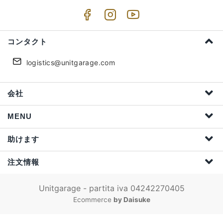
コンタクト
logistics@unitgarage.com
会社
MENU
助けます
注文情報
Unitgarage - partita iva 04242270405
Ecommerce
by Daisuke