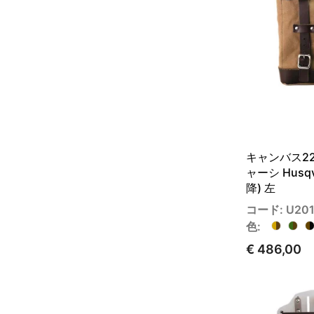
キャンバス22
ャーシ Husqva
降) 左
コード: U201
色:
€ 486,00