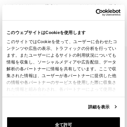
R115 G / S ADVキット構成35
キットR115 G / S ADV構成38
コード: 11535_
コード: 11538_
€ 2.529,00
€ 1.822,00
このウェブサイトはCookieを使用します
このサイトではCookieを使って、ユーザーに合わせたコ
ンテンツや広告の表示、トラフィックの分析を行ってい
ます。またユーザーによるサイトの利用状況についても
EMAIL NEWSLETTER
情報を収集し、ソーシャルメディアや広告配信、データ
ニュースレターを購読する
解析の各パートナーに情報を共有しています。ここで収
集された情報は、ユーザーが各パートナーに提供した他
の情報や各パートナーのサービスを使用した際に収集さ
れた情報と組み合わされ、各パートナーによって使用さ
れることがあります。
詳細を表示
参加しませんか
全て許可