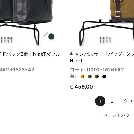
サイドバッグ2個+ NineTダブル
キャンバスサイドバッグ+ダ
NineT
001+1626+A2
コード: U001+1626+A2
色:
€ 459,00
次
1
2
ページ 1 の 8