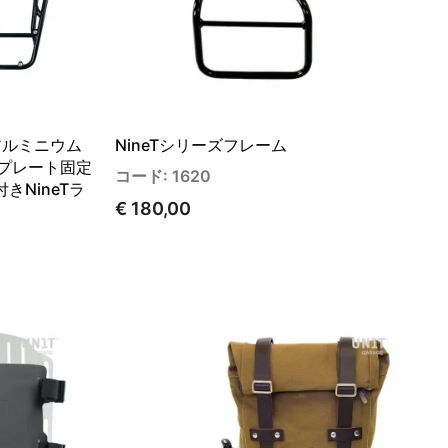
 アルミニウム
NineTシリーズフレーム
スプレート固定
コード: 1620
NineTラ
€ 180,00