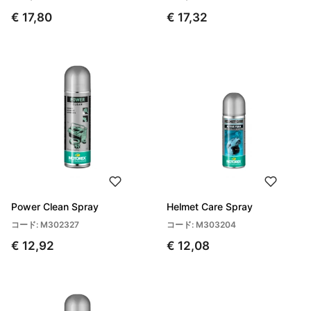
€ 17,80
€ 17,32
Power Clean Spray
Helmet Care Spray
コード: M302327
コード: M303204
€ 12,92
€ 12,08