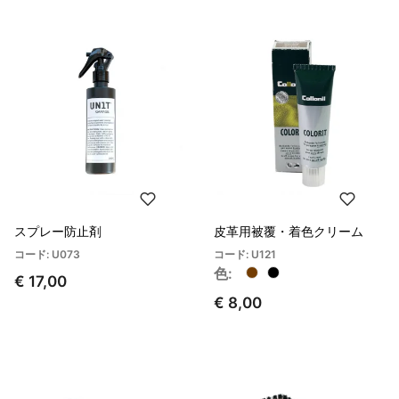
スプレー防止剤
皮革用被覆・着色クリーム
コード: U073
コード: U121
色:
€ 17,00
€ 8,00