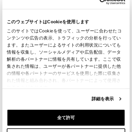
€ 46,00
€ 20,00
このウェブサイトはCookieを使用します
このサイトではCookieを使って、ユーザーに合わせたコ
ンテンツや広告の表示、トラフィックの分析を行ってい
ます。またユーザーによるサイトの利用状況についても
情報を収集し、ソーシャルメディアや広告配信、データ
解析の各パートナーに情報を共有しています。ここで収
集された情報は、ユーザーが各パートナーに提供した他
の情報や各パートナーのサービスを使用した際に収集さ
れた情報と組み合わされ、各パートナーによって使用さ
れることがあります。
ブラックサイレンサープロテ
クション
詳細を表示
コード: U101
€ 27,00
全て許可