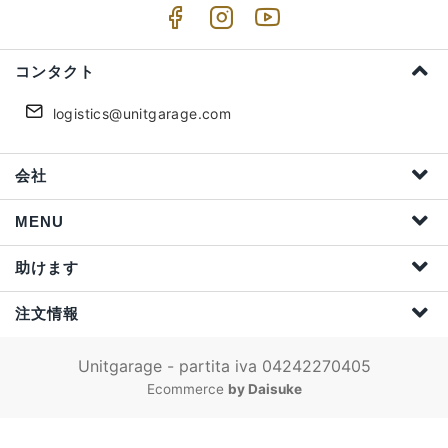
コンタクト
logistics@unitgarage.com
会社
MENU
助けます
注文情報
Unitgarage - partita iva 04242270405
Ecommerce
by Daisuke