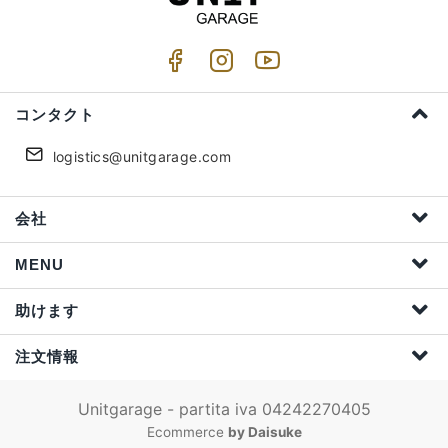
コンタクト
logistics@unitgarage.com
会社
MENU
助けます
注文情報
Unitgarage - partita iva 04242270405
Ecommerce
by Daisuke