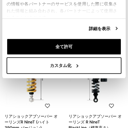
の情報や各パートナーのサービスを使用した際に収集さ
れた情報と組み合わされ、各パートナーによって使用さ
リアショックアブソーバー オ
リアショックアブソーバー オ
ーリンズR nineT（標準高さ）
ーリンズ R NineT (ハイト
れることがあります。
375mm バージョン)
コード: BM450/BM460
詳細を表示
コード: BM450_1/BM460_1
€ 1.244,00
€ 1.244,00
全て許可
カスタム化
リアショックアブソーバー オ
リアショックアブソーバー オ
ーリンズR NineT (ハイト
ーリンズ R NineT
390mm バージョン)
BlackLine（標準高さ）