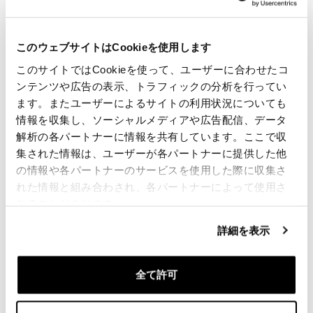
お客様に最高のものを提供するために、私たちは常に
製品を詳細に改善しています。イメージは以前のバー
ジョンを参照することができます。
このウェブサイトはCookieを使用します
このサイトではCookieを使って、ユーザーに合わせたコ
要請情報
ンテンツや広告の表示、トラフィックの分析を行ってい
ます。またユーザーによるサイトの利用状況についても
バッグガイド
情報を収集し、ソーシャルメディアや広告配信、データ
解析の各パートナーに情報を共有しています。ここで収
集された情報は、ユーザーが各パートナーに提供した他
レビュー
の情報や各パートナーのサービスを使用した際に収集さ
れた情報と組み合わされ、各パートナーによって使用さ
レビューを書くには、
ログイン
する必要があります。
れることがあります。
詳細を表示
Condividi
送信
全て許可
あなたに興味のある製品