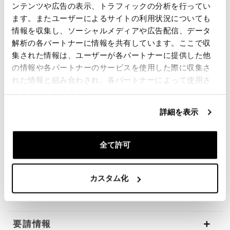
ンテンツや広告の表示、トラフィックの分析を行ってい
ソリッドCNCから機械加工されたアルミニウムハブ
（6082-T6）（マットブラックカラー）
ます。またユーザーによるサイトの利用状況についても
アルミリム（マットブラックカラー）
情報を収集し、ソーシャルメディアや広告配信、データ
スポーク24ステンレス鋼304シルバー
解析の各パートナーに情報を共有しています。ここで収
リムチャンネル：
集された情報は、ユーザーが各パートナーに提供した他
前面350x17（ETRTO欧州法に準拠したプロファイル）
の情報や各パートナーのサービスを使用した際に収集さ
リア550x17（ヨーロッパのETRTO規制に準拠したプロ
れた情報と組み合わされ、各パートナーによって使用さ
ファイル）
れることがあります。
重要
：注文後、セキュリティを高めるために、小冊子
詳細を表示
のコピーと注文番号をinfo@unitgarage.comに送信して
ください。
NBご要望に応じて、任意の色のホイールを作ることが
可能です。
全て許可
お支払いの受領後4/6週間の納期
私たちはあなたに最高のものを提供するために、常に
カスタム化
製品を詳細に改善しています。画像は以前のバージョ
ンを参照している場合があります。
要請情報