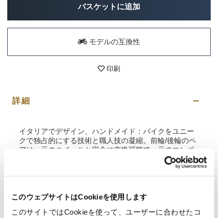
バスケットに追加
モデルの互換性
印刷
詳細
イタリアでデザイン、ハンドメイド：バイクをユニー
クで独占的にする技術と職人技の凝縮。前輪/後輪のペ
アは、元のホイールと完全に交換可能で、元のコンポ
ーネントを変更することなく標準のバイクと互換性が
あります。現在のブレーキディスク、オリジナルのフ
ァスナー、および空圧式ファスナーは再利用されま
す。
このウェブサイトはCookieを使用します
技術的特徴：
このサイトではCookieを使って、ユーザーに合わせたコ