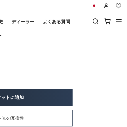
前
次
史
ディーラー
よくある質問
クアブソーバー
8
ケットに追加
デルの互換性