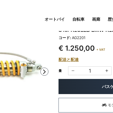
オートバイ
自転車
画廊
歴
オーリンズ リアショッ
S46PR1C1LB BMW R1
コード:
AG2201
€ 1.250,00
+ VAT
配送と配達
量
バス
モ