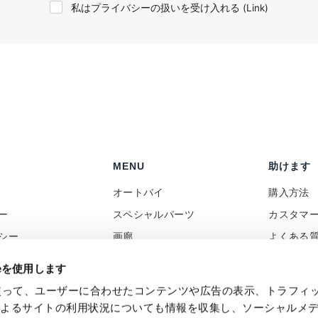
私はプライバシーの扱いを受け入れる (
Link
)
MENU
助けます
オートバイ
購入方法
ー
スペシャルパーツ
カスタマ
シー
画廊
よくある
ポリシー
ニュース
コンタク
ieを使用します
向け
レビュー
付加価値
eを使って、ユーザーに合わせたコンテンツや広告の表示、トラフィ
バック
Social Wall
によるサイトの利用状況についても情報を収集し、ソーシャルメ