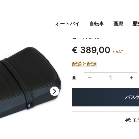
オートバイ
自転車
画廊
歴
サドルドゥカティフロ
コード:
2703
€ 389,00
+ VAT
配送と配達
量
バス
モ