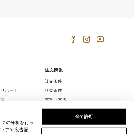
注文情報
販売条件
ーサポート
販売条件
質問
支払い方法
ト
配送と配達
全て許可
税と関税の扱い
安全な支払い
ックの分析を行っ
満足または払い戻された
ディアや広告配