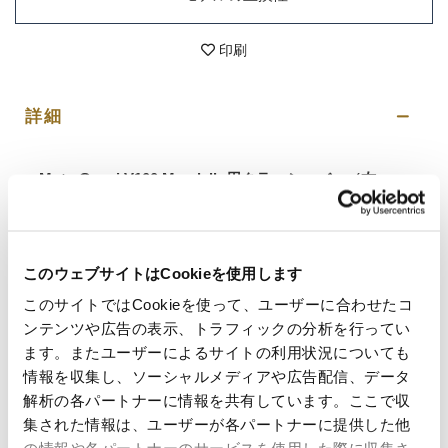
印刷
詳細
Moto Guzzi V100 Mandello用クラッシュバー（右＋
左）ペア
Guzzi のエンジンを最大限に保護したい場合、このバ
ーが必要です。両面保護チューブ付き
転倒時の保護性
能が非常に高く、Moto Guzzi V100 Mandello のフレー
このウェブサイトはCookieを使用します
ムと完璧に一体化します。
直径 25 mm、厚さ 2 mm のスチール製で、高耐性の粉
このサイトではCookieを使って、ユーザーに合わせたコ
体塗装が施されています。ほとんどのメンテナンス作
ンテンツや広告の表示、トラフィックの分析を行ってい
業は、バーを分解せずに実行できます。非常に美しく
エレガントで、バイクのラインを完璧に表現していま
ます。またユーザーによるサイトの利用状況についても
す。組み立て説明書など必要なものがすべて付属して
情報を収集し、ソーシャルメディアや広告配信、データ
います。バーには、追加のヘッドライトを固定するた
解析の各パートナーに情報を共有しています。ここで収
めのM6ねじ付き溶接インサートも組み込まれています
集された情報は、ユーザーが各パートナーに提供した他
（穴間隔20 mm）