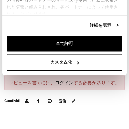
の情報や各パートナーのサービスを使用した際に収集さ
互換性のあるモデル: Moto Guzzi V100 Mandello
れた情報と組み合わされ、各パートナーによって使用さ
(2023 年以降)
れることがあります。
最高のものをお届けするために、当社は製品の詳細を
詳細を表示
常に改善しています。画像は以前のバージョンを参照
している場合があります。
全て許可
要請情報
カスタム化
レビュー
レビューを書くには、
ログイン
する必要があります。
Condividi
送信