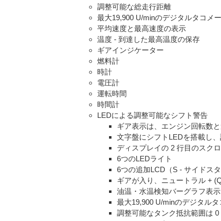
調整可能な総走行距離
最大19,900 U/minのデジタルタコ
平均速度と最高速度の表示
温度 - 到達した最高温度の保存
ギアインジケーター
燃料計
時計
電圧計
運転時間
時間計
LEDによる調整可能なシフト警告
ギア表示は、エンジン回転数と
文字盤にシフトLEDを搭載し
ディスプレイの 2 行目のスクロ
6つのLEDライト
6つの追加LCD（S - サイド
ギアが入り、ニュートラル + (Qu
油温・水温検知バーグラフ表示、
最大19,900 U/minのデジタ
調整可能なタンク抵抗範囲は 0 