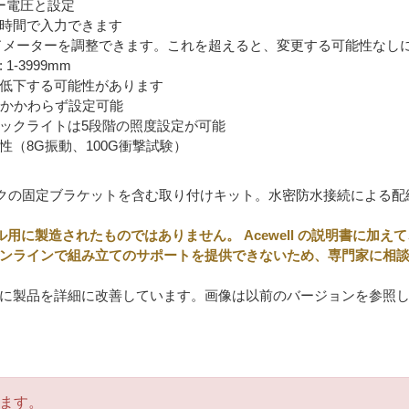
テリー電圧と設定
時間で入力できます
にオドメーターを調整できます。これを超えると、変更する可能性な
-3999mm
低下する可能性があります
にかかわらず設定可能
ックライトは5段階の照度設定が可能
性（8G振動、100G衝撃試験）
クの固定ブラケットを含む取り付けキット。水密防水接続による配
ル用に製造されたものではありません。 Acewell の説明書に加
ンラインで組み立てのサポートを提供できないため、専門家に相
に製品を詳細に改善しています。画像は以前のバージョンを参照
ます。