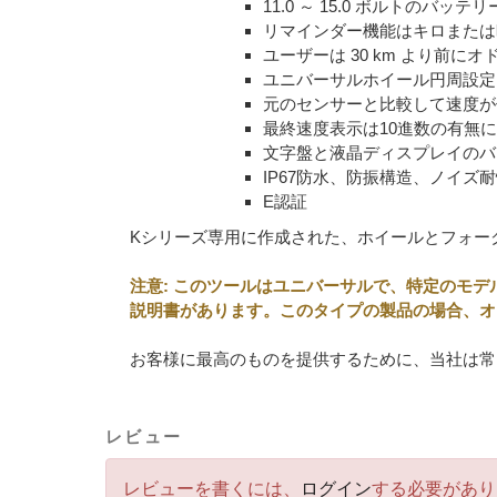
11.0 ～ 15.0 ボルトのバッ
リマインダー機能はキロまたは
ユーザーは 30 km より前
ユニバーサルホイール円周設定: 1
元のセンサーと比較して速度が
最終速度表示は10進数の有無
文字盤と液晶ディスプレイのバ
IP67防水、防振構造、ノイズ耐
E認証
Kシリーズ専用に作成された、ホイールとフォー
注意: このツールはユニバーサルで、特定のモデ
説明書があります。このタイプの製品の場合、オ
お客様に最高のものを提供するために、当社は常
レビュー
レビューを書くには、
ログイン
する必要があり