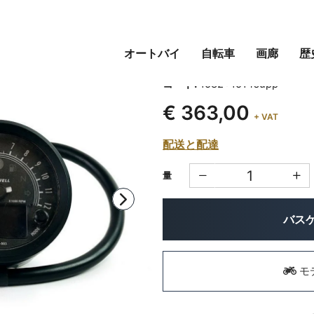
オートバイ
自転車
画廊
歴
80MMをサポートする
コード:
1582+1514supp
€ 363,00
+ VAT
配送と配達
量
バス
モ