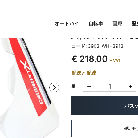
オートバイ
自転車
画廊
歴
DUCATI DESERTX
パネル + ステッカー 1 
コード:
3903_WH+3913
€ 218,00
+ VAT
配送と配達
量
バス
モ