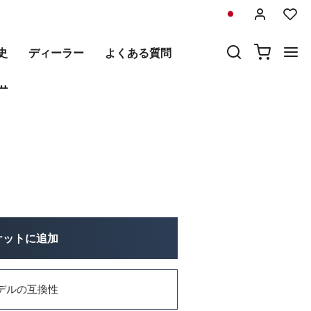
前
次
史
ディーラー
よくある質問
 スター ホワイト シルク サイド
組
ケットに追加
デルの互換性