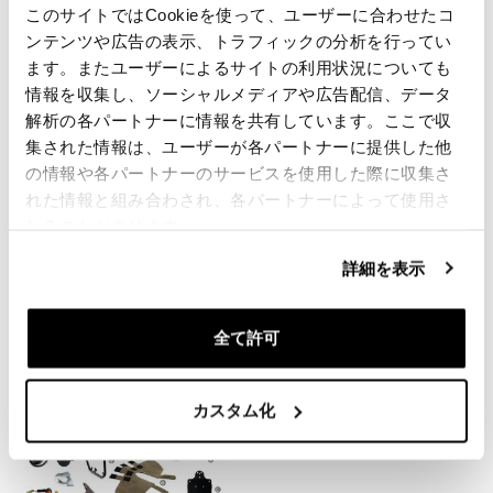
要請情報
このサイトではCookieを使って、ユーザーに合わせたコ
ンテンツや広告の表示、トラフィックの分析を行ってい
ます。またユーザーによるサイトの利用状況についても
レビュー
情報を収集し、ソーシャルメディアや広告配信、データ
解析の各パートナーに情報を共有しています。ここで収
レビューを書くには、
ログイン
する必要があります。
集された情報は、ユーザーが各パートナーに提供した他
の情報や各パートナーのサービスを使用した際に収集さ
れた情報と組み合わされ、各パートナーによって使用さ
Condividi
送信
れることがあります。
詳細を表示
あなたに興味のある製品
全て許可
カスタム化