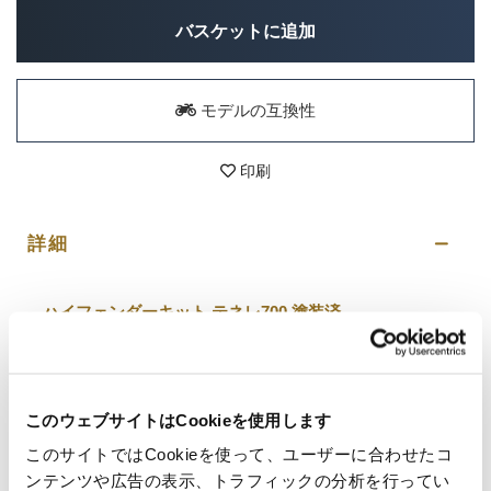
バスケットに追加
モデルの互換性
印刷
詳細
ハイフェンダーキット テネレ700 塗装済
このコンプリートキットを使用すると、三重の木の下
の高い位置にフェンダーを取り付けることができま
す。
高いマッドガードにより、前輪を泥の問題から解放す
ることで、オフロードの状況に取り組むことができま
このウェブサイトはCookieを使用します
す。
このサイトではCookieを使って、ユーザーに合わせたコ
審美的な結果は素晴らしく、あなたのTènèrèの前面に
正義をもたらします!
ンテンツや広告の表示、トラフィックの分析を行ってい