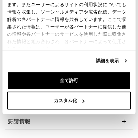
ます。またユーザーによるサイトの利用状況についても
キットには以下が含まれます：
情報を収集し、ソーシャルメディアや広告配信、データ
- 塗装済みプラスチックのフロント フェンダー (オリジ
解析の各パートナーに情報を共有しています。ここで収
ナル カラーで利用可能)
- 黒アルマイトの Ergal 製ブレーキ システム ダイバー
集された情報は、ユーザーが各パートナーに提供した他
ターを備えたマッドガード サポート
の情報や各パートナーのサービスを使用した際に収集さ
- 承認された金属編組ブレーキ ホース キット
れた情報と組み合わされ、各パートナーによって使用さ
- フォークガード用アルミホールカバープレート
れることがあります。
- ネジ、フィッティング、ガスケット一式
- 承認証明書
詳細を表示
- 組立説明
注意: 安全のため、組み立ては専門家に依頼する必要が
あります
全て許可
お客様に最高のものを提供するために、私たちは常に
製品を詳細に改善しています。画像は以前のバージョ
カスタム化
ンを参照している場合があります。
要請情報