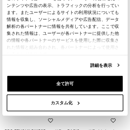
レビューを書くには、
ログイン
する必要があります。
ンテンツや広告の表示、トラフィックの分析を行ってい
ます。またユーザーによるサイトの利用状況についても
情報を収集し、ソーシャルメディアや広告配信、データ
Condividi
送信
解析の各パートナーに情報を共有しています。ここで収
集された情報は、ユーザーが各パートナーに提供した他
の情報や各パートナーのサービスを使用した際に収集さ
れた情報と組み合わされ、各パートナーによって使用さ
あなたに興味のある製品
れることがあります。
詳細を表示
全て許可
カスタム化