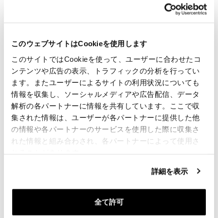
レース/コンテスト/道路用でない場合のみ
お客様に最高のものを提供するために、私たちは常に
製品を詳細に改善しています。イメージは以前のバー
このウェブサイトはCookieを使用します
ジョンを参照することができます。
このサイトではCookieを使って、ユーザーに合わせたコ
ンテンツや広告の表示、トラフィックの分析を行ってい
ます。またユーザーによるサイトの利用状況についても
要請情報
情報を収集し、ソーシャルメディアや広告配信、データ
解析の各パートナーに情報を共有しています。ここで収
ダウンロード
集された情報は、ユーザーが各パートナーに提供した他
の情報や各パートナーのサービスを使用した際に収集さ
れた情報と組み合わされ、各パートナーによって使用さ
レビュー
れることがあります。
レビューを書くには、
ログイン
する必要があります。
詳細を表示
Condividi
送信
全て許可