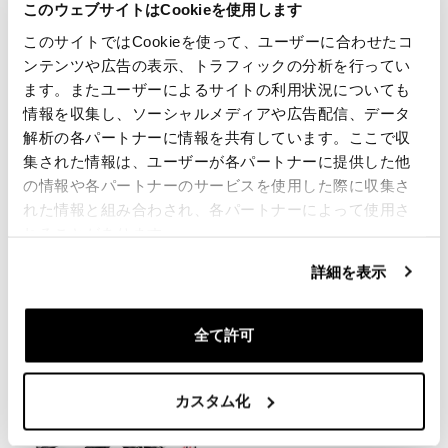
このウェブサイトはCookieを使用します
要請情報
このサイトではCookieを使って、ユーザーに合わせたコ
ンテンツや広告の表示、トラフィックの分析を行ってい
レビュー
ます。またユーザーによるサイトの利用状況についても
情報を収集し、ソーシャルメディアや広告配信、データ
レビューを書くには、
ログイン
する必要があります。
解析の各パートナーに情報を共有しています。ここで収
集された情報は、ユーザーが各パートナーに提供した他
の情報や各パートナーのサービスを使用した際に収集さ
Condividi
送信
れた情報と組み合わされ、各パートナーによって使用さ
れることがあります。
詳細を表示
あなたに興味のある製品
全て許可
カスタム化