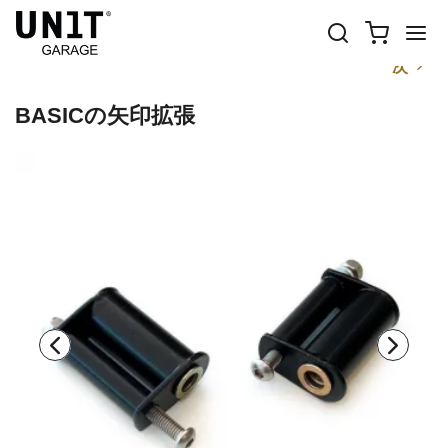
前
次
BASICの矢印拡張