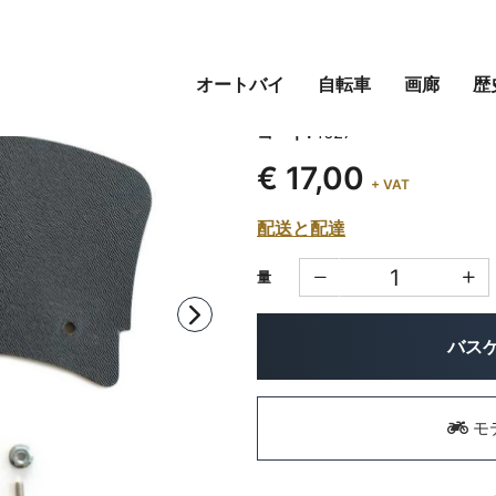
オートバイ
自転車
画廊
歴
フェンダー延長
コード:
1627
€ 17,00
+ VAT
配送と配達
量
バス
モ