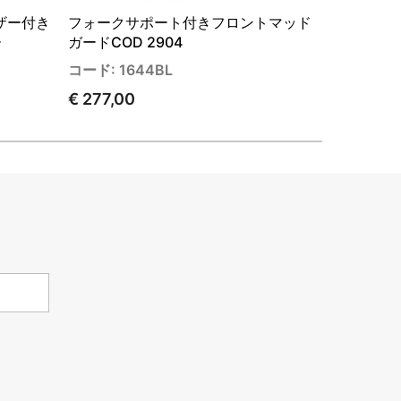
ザー付き
フォークサポート付きフロントマッド
高アルミニ
ー
ガードCOD 2904
R12 Nin
コード: 1644BL
コード: 16
€ 277,00
€ 217,00