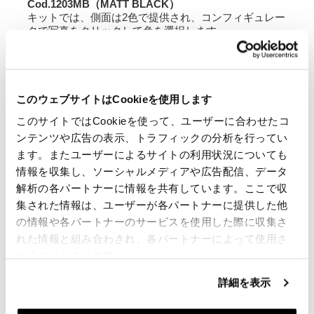
Cod.1203MB（MATT BLACK）
キットでは、側面は2色で提供され、コンフィギュレー
タで写真をクリックして色を選択します。
R120 G / Sステッカー、ALPINEWHITEまたはMATT
BLACKフィニッシュと透明な非常に軽いサイドパネル
のペア。
彼らは付属品、ゴム、ネジを付属し、自転車に変更を
加えずに取り付けられています。
このウェブサイトはCookieを使用します
フレーム塗装の損傷を避けるために、透明な接着プラ
このサイトではCookieを使って、ユーザーに合わせたコ
スチックが供給されています。
彼らは、ADVバッグフレームとオリジナルのVarioビニ
ンテンツや広告の表示、トラフィックの分析を行ってい
ール袋ホルダーを収容するように設計されています。
ます。またユーザーによるサイトの利用状況についても
情報を収集し、ソーシャルメディアや広告配信、データ
4リア泥除け
解析の各パートナーに情報を共有しています。ここで収
Cod.1205AWF（ALPINEWHITE、スーツケースの穴付
き）
集された情報は、ユーザーが各パートナーに提供した他
Cod.1205MBF（マットブラック、スーツケースの穴付
の情報や各パートナーのサービスを使用した際に収集さ
き）
れた情報と組み合わされ、各パートナーによって使用さ
このキットでは、リアマッドガードは2色で提供され、
れることがあります。
コンフィギュレータで色を選択します。
ライト仕上げのリアフェンダー、ホワイト仕上げ
詳細を表示
ALPINEWHITEまたはMATT BLACK、そして透明。
元の攻撃に非常に簡単にマウントされます。それは、
ランプと元のプラグと互換性のある配線を備えたリ