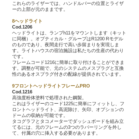
これらのライザーでは、ハンドルバーの位置とライザ
ーの上部が元のままです。
8ヘッドライト
Cod.1206
ヘッドライトは、ランプh11をマウントします（キット
に同梱）。オプティカル・グループはR1200 Rモデル
のものであり、夜間走行で高い歩留まりを実現しま
す。ライトハウスの宿泊施設は私たちの生産の代わり
です。
フレームコード1216に簡単に取り付けることができま
す。調整が可能で、元のシステムのメスプラグと互換
性のあるオスプラグ付きの配線が提供されています。
9フロントヘッドライトフレームPRO
Cod.1216
高強度粉体塗料で処理された鋼製。
これはライザーのコード1225に簡単にフィットし、フ
ロントヘッドライト、高泥除け、矢印、オプションの
ドームの収納が可能です。
タコグラフとタコメーターでダッシュボードを組み立
てるには、元のフレームの3つのラバーリングを外し
て、付属の穴に挿入する必要があります。