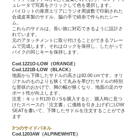
ュレータで写真をクリックして色を選択します。
パイロットの座席エリアにラジオ周波数で印刷された
合成皮革製のサドル、脇の手で綿糸で作られたシー
ム。
これらのサドルは、長い旅に対応できるように設計さ
れています。
元のアタッチメントに取り付けることができるフレー
ムで完成します。それはロックを保持し、したがって
バイクの同じキーを保持します。
Cod.1221O-LOW（ORANGE）
Cod.1221B-LOW（BLACK）
地面から下降したサドルの高さは82.00 cmです。オリ
ジナルのものよりも狭くて丸みを帯びたサドルの特別
な形状のおかげで、脚の幅が狭くなり、地面の足のサ
ポート性が向上します。
注意：キットR120 G / Sを購入すると、購入時に見つ
けたスペースの「注文書」に価格を引き上げずにLOW
SEATを書いて、下降したサドルを注文することができ
ます
3つのサイドパネル
Cod.1203AW（ALPINEWHITE）