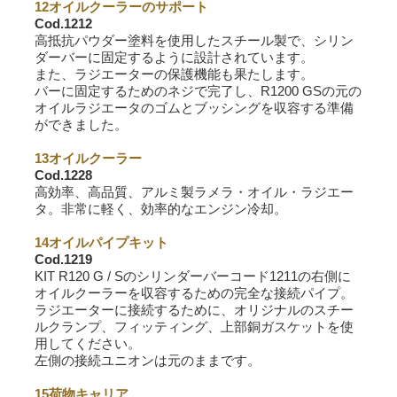
12オイルクーラーのサポート
Cod.1212
高抵抗パウダー塗料を使用したスチール製で、シリン
ダーバーに固定するように設計されています。
また、ラジエーターの保護機能も果たします。
バーに固定するためのネジで完了し、R1200 GSの元の
オイルラジエータのゴムとブッシングを収容する準備
ができました。
13オイルクーラー
Cod.1228
高効率、高品質、アルミ製ラメラ・オイル・ラジエー
タ。非常に軽く、効率的なエンジン冷却。
14オイルパイプキット
Cod.1219
KIT R120 G / Sのシリンダーバーコード1211の右側に
オイルクーラーを収容するための完全な接続パイプ。
ラジエーターに接続するために、オリジナルのスチー
ルクランプ、フィッティング、上部銅ガスケットを使
用してください。
左側の接続ユニオンは元のままです。
15荷物キャリア