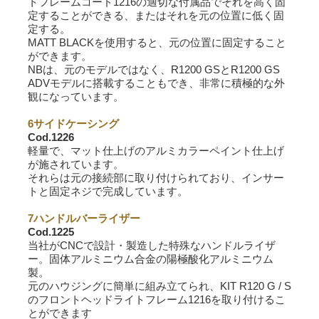
トフレームコード1216の適切な付属品でそれを高く固
定することができる、またはそれを元の位置に低く固
定する。
MATT BLACKを使用すると、元の位置に固定すること
ができます。
NBは、元のモデルではなく、R1200 GSとR1200 GS
ADVモデルに搭載することもでき、非常に積極的な外
観になっています。
6サイドケーシング
Cod.1226
軽量で、マット仕上げのアルミカラーペイント仕上げ
が施されています。
それらは元の接続部に取り付けられており、インサー
トと固定ネジで完成しています。
7ハンドルバーライザー
Cod.1225
当社がCNCで設計・製造した特殊なハンドルライザ
ー。固体アルミニウム合金の陽極酸化アルミニウム
製。
元のハウジングに簡単に組み立てられ、KIT R120 G / S
のフロントヘッドライトフレーム1216を取り付けるこ
とができます