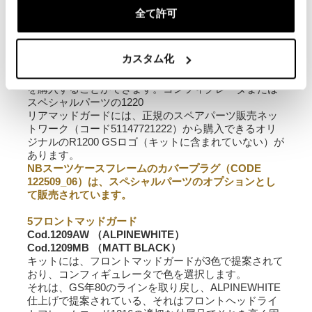
ア・ランプで完全であるため、電気システムに介入す
全て許可
る必要はありません。
矢印のケーブルとネジ用のゴムが付属しています。
オリジナルVarioプラスチック製荷物ケースはKIT R120
カスタム化
G / Sには装着できませんので、オリジナルのVarioプラ
スチックスーツケースを購入することでCODサポート
を購入することができます。コンフィグレータまたは
スペシャルパーツの1220
リアマッドガードには、正規のスペアパーツ販売ネッ
トワーク（コード51147721222）から購入できるオリ
ジナルのR1200 GSロゴ（キットに含まれていない）が
あります。
NBスーツケースフレームのカバープラグ（CODE
122509_06）は、スペシャルパーツのオプションとし
て販売されています。
5フロントマッドガード
Cod.1209AW
（ALPINEWHITE）
Cod.1209MB
（MATT BLACK）
キットには、フロントマッドガードが3色で提案されて
おり、コンフィギュレータで色を選択します。
それは、GS年80のラインを取り戻し、ALPINEWHITE
仕上げで提案されている、それはフロントヘッドライ