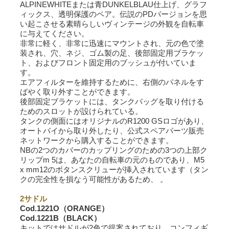
ALPINEWHITEまたは青DUNKELBLAU仕上げ、グラフ
ィックス、透明保護のペア。伝説のPDバージョンを思
い起こさせる素晴らしいヴィンテージの外観を自転車
に与えてください。
非常に軽く、非常に迅速にマウントされ、元の色で塗
装され、穴、ネジ、ゴム製の足、後部固定用ブラケッ
ト、およびフロント固定用のブッシュが付いていま
す。
エアフィルターを維持するために、右側のパネルをす
ばやく取り外すことができます。
後部固定ブラケットには、タンクバッグを取り付ける
ためのスロットが設けられている。
タンクの側面にはオリジナルのR1200 GSロゴがあり、
オートバイから取り外したり、公式スペアパーツ販売
ネットワークから購入することができます。
NBの2つのカバーのカップリングのための3つの上部ク
リップm 5は、あなたの自転車の元のものであり、M5
x mm12のボタンスクリューが挿入されています（タン
クの完全性を損なう可能性があるため、 。
2サドル
Cod.1221O（ORANGE）
Cod.1221B（BLACK）
キットではサドルが2色で提案されており、コンフィギ