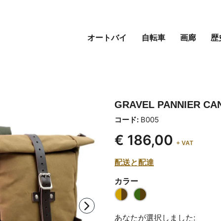
オートバイ
自転車
画廊
歴
GRAVEL PANNIER CA
コード:
B005
€ 186,00
+ VAT
配送と配達
カラー
あなたが選択しました: