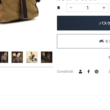
量
バス
モ
Condividi