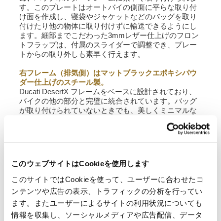
す。このプレートはオートバイの側面に平らな取り付
け面を作成し、寝袋やジャケットなどのバッグを取り
付けたり他の物体に取り付けずに輸送できるようにし
ます。細部までこだわった3mmレザー仕上げのフロン
トフラップは、付属のスライダーで調整でき、プレー
トからの取り外しも素早く行えます。
右フレーム（排気側）はマットブラックエポキシパウ
ダー仕上げのスチール製。
Ducati DesertX フレームをベースに設計されており、
バイクの他の部分と完璧に統合されています。バッグ
が取り付けられていないときでも、美しくミニマルな
クイックアタッチメントシステムに対応する準備がで
きています。同乗者が乗ったまま快適にご使用いただ
けます。当社のアクセサリーと組み合わせてバイクに
取り付けることができ
、
何も交換したり改造したりす
る必要はありません。フレームは当社のルーフラック
このウェブサイトはCookieを使用します
に取り付けられ、同乗者が快適に使用できます。
このサイトではCookieを使って、ユーザーに合わせたコ
注意: オリジナルのラゲッジラックコード 96781881AA
ンテンツや広告の表示、トラフィックの分析を行ってい
とは互換性がありません。
ます。またユーザーによるサイトの利用状況についても
フレームは当社のバッグ用に設計されました。ユニッ
情報を収集し、ソーシャルメディアや広告配信、データ